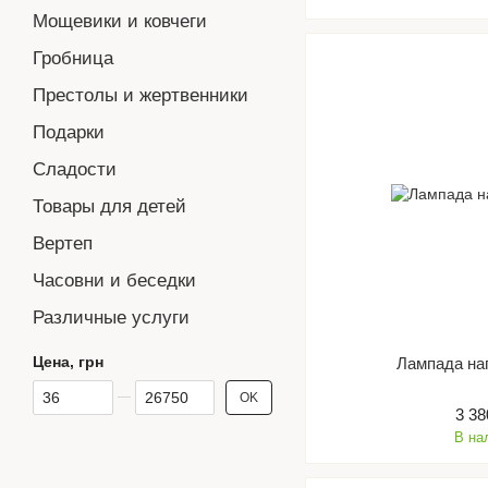
Мощевики и ковчеги
Гробница
Престолы и жертвенники
Подарки
Сладости
Товары для детей
Вертеп
Часовни и беседки
Различные услуги
Цена, грн
Лампада на
От Цена, грн
До Цена, грн
OK
3 38
В на