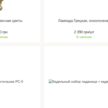
весная цветы
Лампада Грецкая, позолочен
0 грн
2 390 грн/шт
личии
В наличии