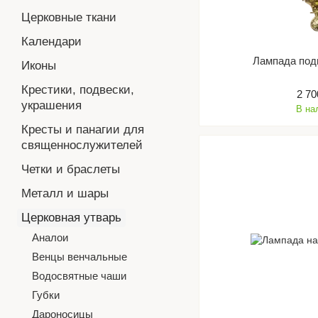
Церковные ткани
Календари
Лампада под
Иконы
Крестики, подвески,
2 70
украшения
В на
Кресты и панагии для
священнослужителей
Четки и браслеты
Металл и шары
Церковная утварь
Аналои
Венцы венчальные
Водосвятные чаши
Губки
Дароносицы