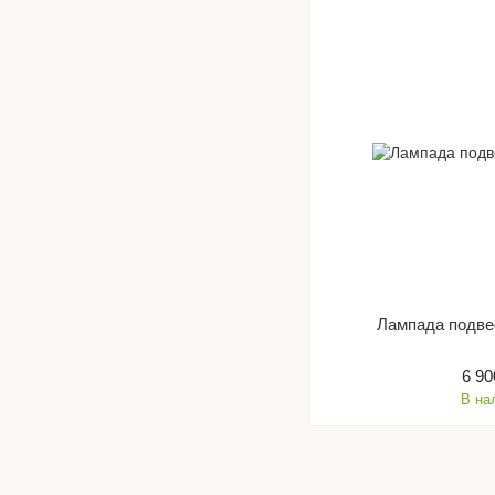
Лампада подве
6 90
В на