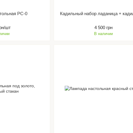
тольная РС-0
Кадильный набор ладаница + кади
грн/шт
4 500 грн
личии
В наличии