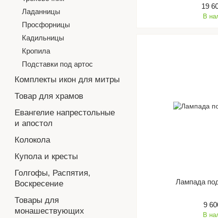
19 6
Ладанницы
В на
Просфорницы
Кадильницы
Кропила
Подставки под артос
Комплекты икон для митры
Товар для храмов
Евангелие напрестольные
и апостол
Колокола
Купола и кресты
Голгофы, Распятия,
Лампада по
Воскресение
Товары для
9 60
монашествующих
В на