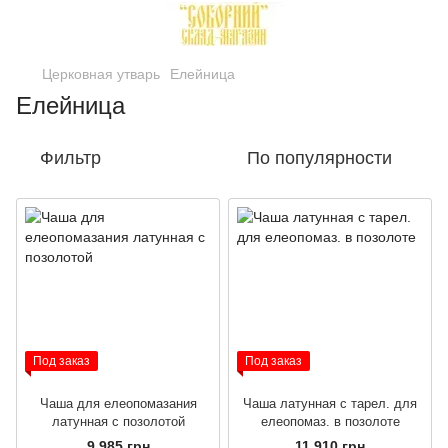
Церковная утварь
Елейница
Елейница
Фильтр
По популярности
Под заказ
Под заказ
Чаша для елеопомазания
Чаша латунная с тарел. для
латунная с позолотой
елеопомаз. в позолоте
9 985 грн
11 910 грн