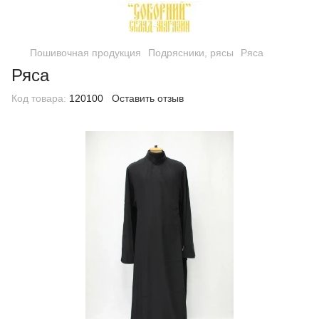
Пошивочная продукция
Подрясники, рясы
Ряса
Ряса
Код товара:
120100
Оставить отзыв