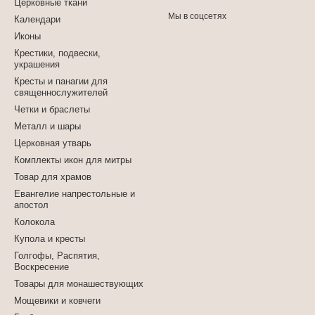
Церковные ткани
Мы в соцсетях
Календари
Иконы
Крестики, подвески,
украшения
Кресты и панагии для
священнослужителей
Четки и браслеты
Металл и шары
Церковная утварь
Комплекты икон для митры
Товар для храмов
Евангелие напрестольные и
апостол
Колокола
Купола и кресты
Голгофы, Распятия,
Воскресение
Товары для монашествующих
Мощевики и ковчеги