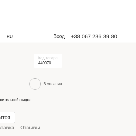
+38 067 236-39-80
Вход
RU
Код товара
440070
В желания
пительной скидки
ится
ставка
Отзывы