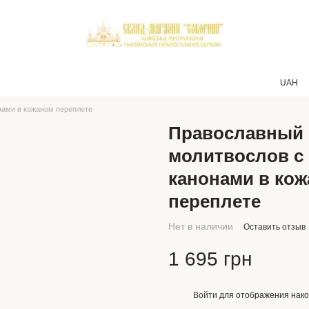
UAH
нами в кожаном переплете
Православный
молитвослов с
канонами в ко
переплете
Нет в наличии
Оставить отзыв
1 695 грн
Войти
для отображения нако
%