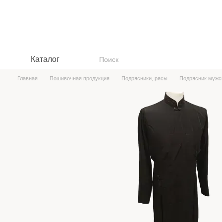
Перейти к основному контенту
Каталог
Главная
Пошивочная продукция
Подрясники, рясы
Подрясник мужс