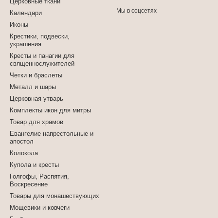
Церковные ткани
Мы в соцсетях
Календари
Иконы
Крестики, подвески,
украшения
Кресты и панагии для
священнослужителей
Четки и браслеты
Металл и шары
Церковная утварь
Комплекты икон для митры
Товар для храмов
Евангелие напрестольные и
апостол
Колокола
Купола и кресты
Голгофы, Распятия,
Воскресение
Товары для монашествующих
Мощевики и ковчеги