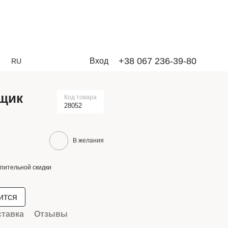
+38 067 236-39-80
Вход
RU
щик
Код товара
28052
В желания
пительной скидки
ится
ставка
Отзывы