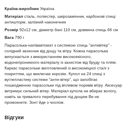
Країна-виробник
Україна
Матеріал
сталь, поліестер, шкірозамінник, карбонові спиці
антишторм, залізний наконечник
Розмір
92х12 см, діаметр бані 110 см, довжина спиць 66 см
Вага
790 г
Парасолька-напівавтомат з системою спиць "антивітер" -
солідний захисник від дощу та вітру. Кожна парасолька
випускається з використанням високоякісного,
водонепроникного матеріалу із захистом від бруду та плям.
Каркас парасольки виготовлений із високоміцної сталі з
покриттям, що виключає корозію. Купол на 24 спиці з
вуглепластику системи "анти-вітер", що запобігає
пошкодженню парасольки під впливом поривів вітру. Аксесуар
витримує сильний вітер. Матеріал купола не вбирає вологу,
навіть за тривалого перебування під дощем Ви не
промокнете. Зонт йде з чохлом.
Відгуки