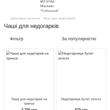
Церковне начиння
Чаші для недогарків
Чаші для недогарків
Фільтр
За популярністю
Чаша для недогарків на
Недогарниця булат золота
тринозі
3 750 грн
670 грн