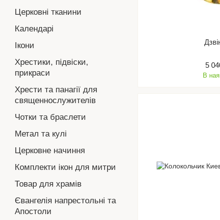
Церковні тканини
Календарі
Дзві
Ікони
Хрестики, підвіски,
5 04
прикраси
В ная
Хрести та панагії для
священнослужителів
Чотки та браслети
Метал та кулі
Церковне начиння
Комплекти ікон для митри
Товар для храмів
Євангелія напрестольні та
Апостоли