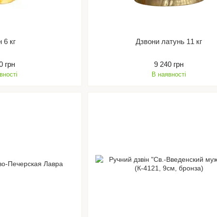
н 6 кг
Дзвони латунь 11 кг
0 грн
9 240 грн
вності
В наявності