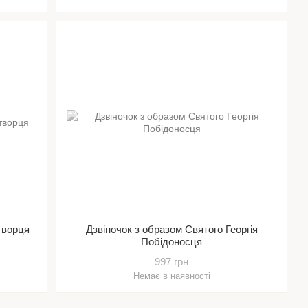
творця
Дзвіночок з образом Святого Георгія
Побідоносця
997 грн
Немає в наявності