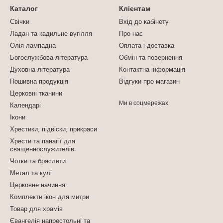
Каталог
Клієнтам
Свічки
Вхід до кабінету
Ладан та кадильне вугілля
Про нас
Олія лампадна
Оплата і доставка
Богослужбова література
Обмін та повернення
Духовна література
Контактна інформація
Пошивна продукція
Відгуки про магазин
Церковні тканини
Ми в соцмережах
Календарі
Ікони
Хрестики, підвіски, прикраси
Хрести та панагії для
священнослужителів
Чотки та браслети
Метал та кулі
Церковне начиння
Комплекти ікон для митри
Товар для храмів
Євангелія напрестольні та