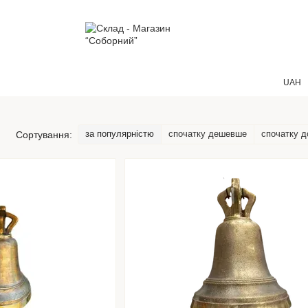
UAH
за популярністю
спочатку дешевше
спочатку 
Сортування: