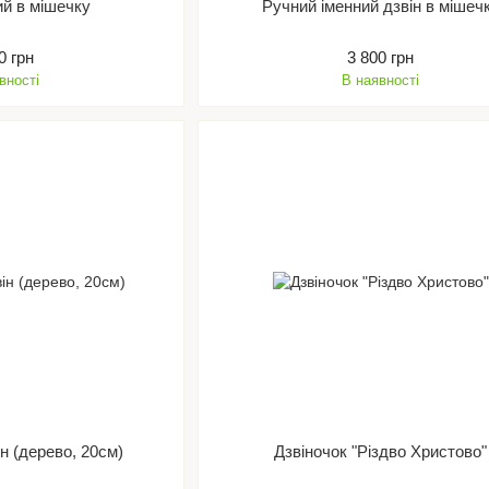
ий в мішечку
Ручний іменний дзвін в мішеч
0 грн
3 800 грн
вності
В наявності
ін (дерево, 20см)
Дзвіночок "Різдво Христово"