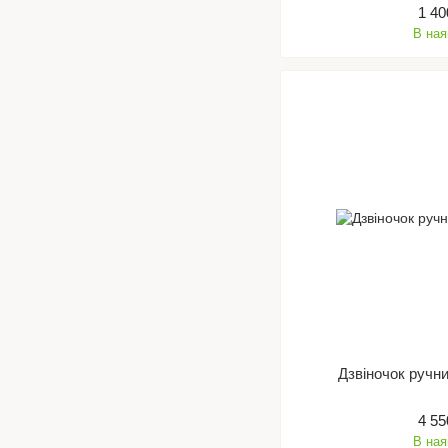
1 40
В ная
Дзвіночок ручни
4 55
В ная