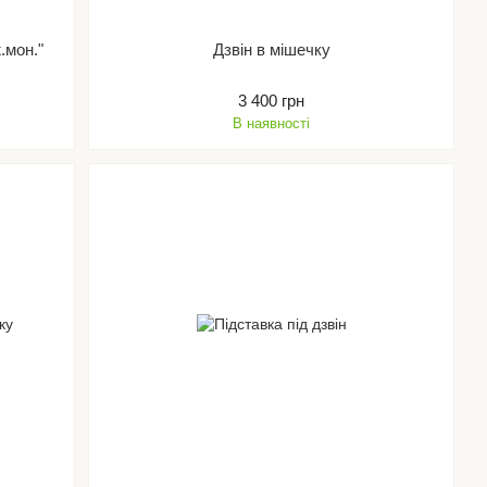
.мон."
Дзвін в мішечку
3 400 грн
В наявності