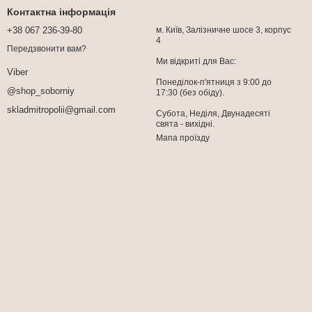
Контактна інформація
+38 067 236-39-80
м. Київ, Залізничне шосе 3, корпус
4
Передзвонити вам?
Ми відкриті для Вас:
Viber
Понеділок-п'ятниця з 9:00 до
@shop_soborniy
17:30 (без обіду).
skladmitropolii@gmail.com
Субота, Неділя, Двунадесяті
свята - вихідні.
Мапа проїзду