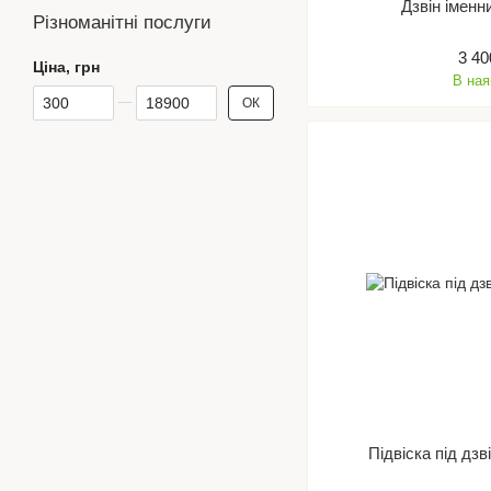
Дзвін іменн
Різноманітні послуги
3 40
Ціна, грн
В ная
Від Ціна, грн
До Ціна, грн
ОК
Підвіска під дзв