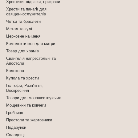
Хрестики, підвіски, прикраси
Хрести та панагії для
священнослужителів
Чотки та браслети
Метал та кулі
Церковне начиння
Комплекти ікон для митри
Товар для храмів
Євангелія напрестольні та
Апостоли
Колокола
Купола та хрести
Голгофи, Розп'яття,
Воскресіння
Товари для монашествуючих
Мощевики та ковчеги
Гробниця
Престоли та жертовники
Подарунки
Солодощі