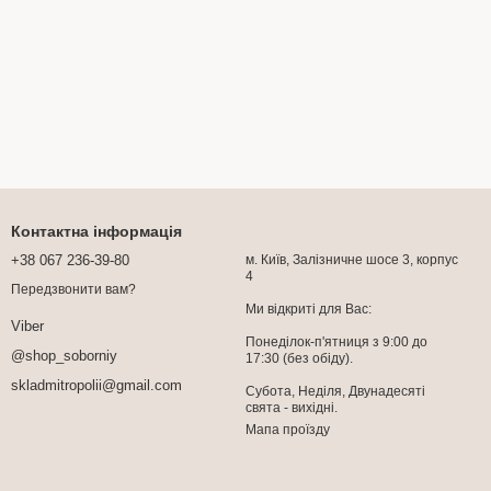
Контактна інформація
+38 067 236-39-80
м. Київ, Залізничне шосе 3, корпус
4
Передзвонити вам?
Ми відкриті для Вас:
Viber
Понеділок-п'ятниця з 9:00 до
@shop_soborniy
17:30 (без обіду).
skladmitropolii@gmail.com
Субота, Неділя, Двунадесяті
свята - вихідні.
Мапа проїзду