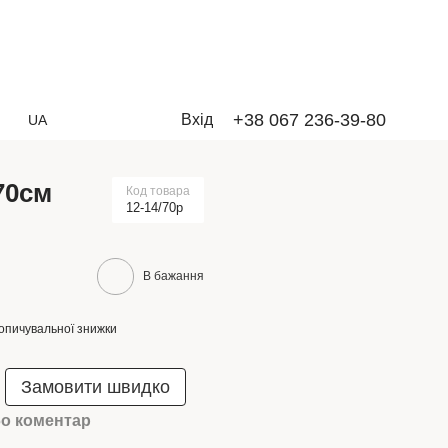
+38 067 236-39-80
Вхід
UA
70см
Код товара
12-14/70р
В бажання
опичувальної знижки
Замовити швидко
бо коментар