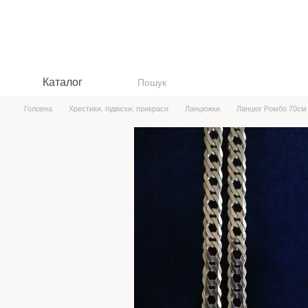
Перейти до основного контенту
Каталог
Головна
Хрестики, підвіски, прикраси
Ланцюжки
Ланцюг Ромбо 70см