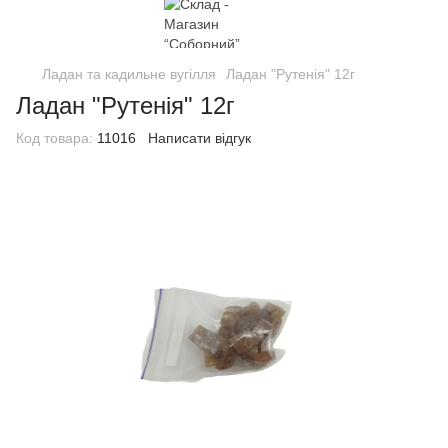
Ладан та кадильне вугілля
Ладан "Рутенія" 12г
Ладан "Рутенія" 12г
Код товара:
11016
Написати відгук