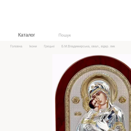
Перейти до основного контенту
Каталог
Головна
Ікони
Грецькі
Б.М.Владимирська, овал., відкр. лик