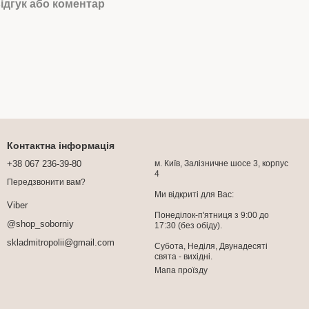
ідгук або коментар
Контактна інформація
+38 067 236-39-80
м. Київ, Залізничне шосе 3, корпус
4
Передзвонити вам?
Ми відкриті для Вас:
Viber
Понеділок-п'ятниця з 9:00 до
@shop_soborniy
17:30 (без обіду).
skladmitropolii@gmail.com
Субота, Неділя, Двунадесяті
свята - вихідні.
Мапа проїзду