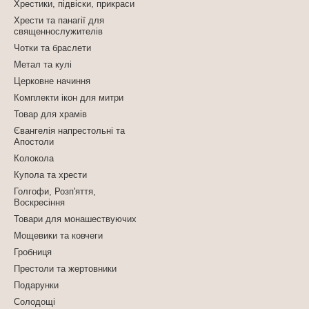
Хрестики, підвіски, прикраси
Хрести та панагії для
священнослужителів
Чотки та браслети
Метал та кулі
Церковне начиння
Комплекти ікон для митри
Товар для храмів
Євангелія напрестольні та
Апостоли
Колокола
Купола та хрести
Голгофи, Розп'яття,
Воскресіння
Товари для монашествуючих
Мощевики та ковчеги
Гробниця
Престоли та жертовники
Подарунки
Солодощі