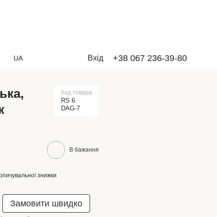
+38 067 236-39-80
Вхід
UA
ька,
Код товара
RS 6
к
DAG-7
В бажання
опичувальної знижки
Замовити швидко