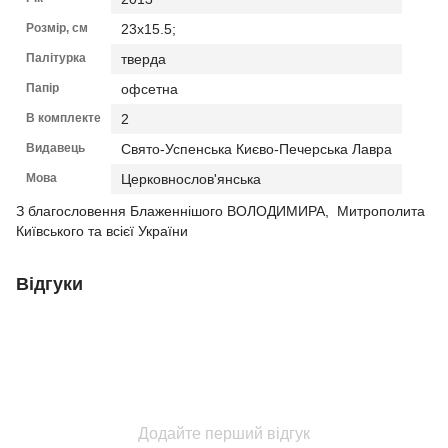
Розмір, см
23х15.5;
Палітурка
тверда
Папір
офсетна
В комплекте
2
Видавець
Свято-Успенська Києво-Печерська Лавра
Мова
Церковнослов'янська
З благословення Блаженнішого ВОЛОДИМИРА, Митрополита
Київського та всієї України
Відгуки
Додайте перший відгук